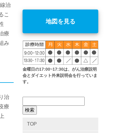
射線治
るこ
地図を見る
性
治療
組み
金曜日の17:00~17:30は、がん治療説明
会とダイエット外来説明会を行っていま
す。
り治
疫療
上
TOP