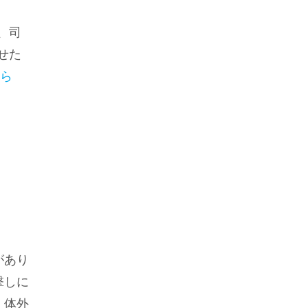
、司
せた
ら
があり
撃しに
、体外